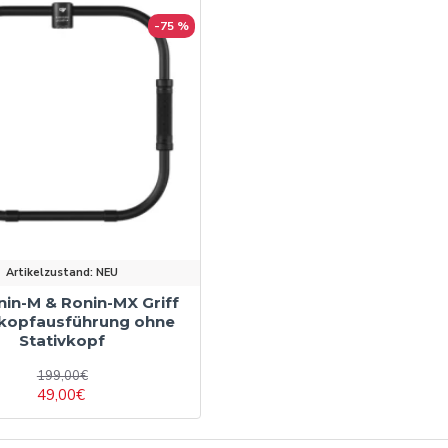
-75 %
Artikelzustand:
NEU
nin-M & Ronin-MX Griff
vkopfausführung ohne
Stativkopf
199,00€
49,00€