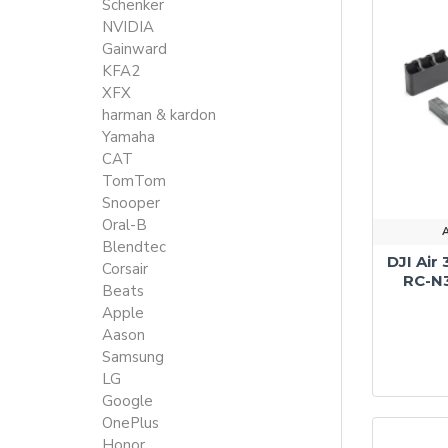
Schenker
NVIDIA
Gainward
KFA2
XFX
harman & kardon
Yamaha
CAT
TomTom
Snooper
Oral-B
A
Blendtec
DJI Air
Corsair
RC-N3
Beats
Apple
Aason
Samsung
LG
Google
OnePlus
Honor