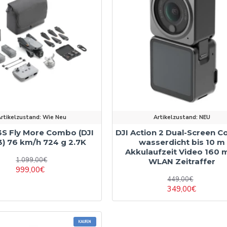
rtikelzustand:
Wie Neu
Artikelzustand:
NEU
 3S Fly More Combo (DJI
DJI Action 2 Dual-Screen 
) 76 km/h 724 g 2.7K
wasserdicht bis 10 m
Akkulaufzeit Video 160 m
1.099,00€
WLAN Zeitraffer
999,00€
449,00€
349,00€
KAUFEN