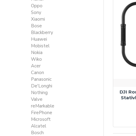
Oppo
Sony
Xiaomi
Bose
Blackberry
Huawei
Mobistel
Nokia
Wiko
Acer
Canon
Panasonic
De'Longhi
DJI Ro
Nothing
Stati
Valve
reMarkable
FirePhone
Microsoft
Alcatel
Bosch